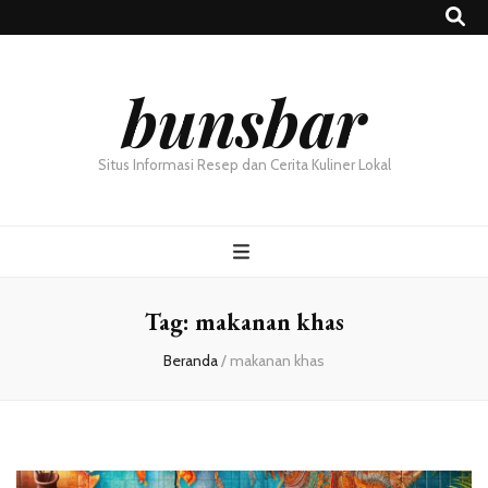
bunsbar
Situs Informasi Resep dan Cerita Kuliner Lokal
Tag:
makanan khas
Beranda
/
makanan khas