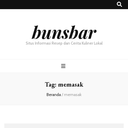
bunsbar
Situs Informasi Resep dan Cerita Kuliner Lokal
Tag:
memasak
Beranda
/
memasak